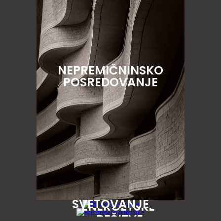
NEPREMIČNINSKO
POSREDOVANJE
SVETOVANJE
ENERGETSKE
REŠITVE