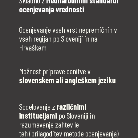
Skladno z
Mednarodnimi standardi
ocenjevanja vrednosti
Ocenjevanje vseh vrst nepremičnin v
vseh regijah po Sloveniji in na
Hrvaškem
Možnost priprave cenitve v
slovenskem ali angleškem jeziku
Sodelovanje z
različnimi
institucijami
po Sloveniji in
razumevanje
zahtev le
teh
(prilagoditev metode ocenjevanja)