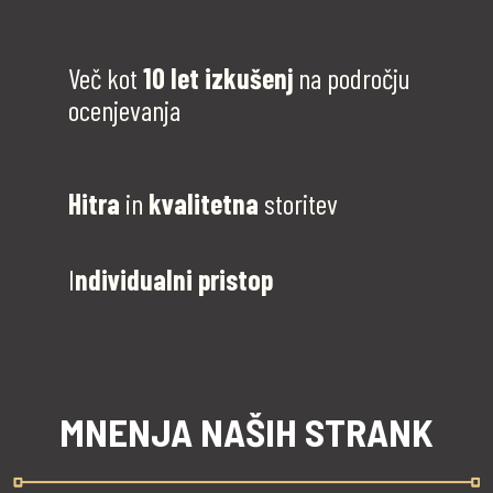
Več kot
10 let izkušenj
na področju
ocenjevanja
Hitra
in
kvalitetna
storitev
I
ndividualni pristop
MNENJA NAŠIH STRANK