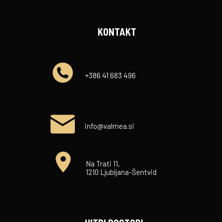
KONTAKT
+386 41 683 496
info@valmea.si
Na Trati 11,
1210 Ljubljana-Šentvid